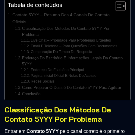
Tabela de conteúdos
Contato 5YYY – Resumo Dos 4 Canais De Contato
Oficiais
Classificação Dos Métodos De Contato 5YYY Por
Problema
Live Chat – Prioridade Para Problemas Urgentes
Email E Telefone – Para Questões Com Documentos
Comparação Do Tempo De Resposta
Endereço Do Escritório E Informações Legais Da Contato
5YYY
Endereço Do Escritório Principal
Página Inicial Oficial E Notas De Acesso
Redes Sociais
Como Preparar O Dossiê De Contato 5YYY Para Agilizar
Conclusão
Classificação Dos Métodos De
Contato 5YYY Por Problema
Entrar em
Contato 5YYY
pelo canal correto é o primeiro