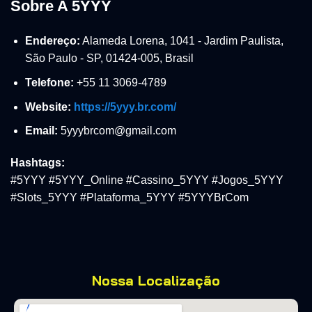
Sobre A 5YYY
Endereço:
Alameda Lorena, 1041 - Jardim Paulista,
São Paulo - SP, 01424-005, Brasil
Telefone:
+55 11 3069-4789
Website:
https://5yyy.br.com/
Email:
5yyybrcom@gmail.com
Hashtags:
#5YYY #5YYY_Online #Cassino_5YYY #Jogos_5YYY
#Slots_5YYY #Plataforma_5YYY #5YYYBrCom
Nossa Localização