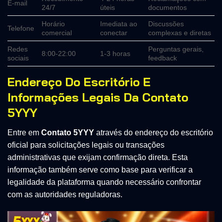
E-mail
24/7
úteis
documentos
Horário
Imediata ao
Discussões
Telefone
comercial
conectar
complexas e diretas
Redes
Perguntas gerais,
8:00-22:00
1-3 horas
sociais
feedback
Endereço Do Escritório E
Informações Legais Da
Contato
5YYY
Entre em
Contato 5YYY
através do endereço do escritório
oficial para solicitações legais ou transações
administrativas que exijam confirmação direta. Esta
informação também serve como base para verificar a
legalidade da plataforma quando necessário confrontar
com as autoridades reguladoras.