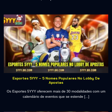
Esportes 5YYY – 5 Nomes Populares No Lobby De
Apostas
Os Esportes 5YYY oferecem mais de 30 modalidades com um
calendário de eventos que se estende [...]