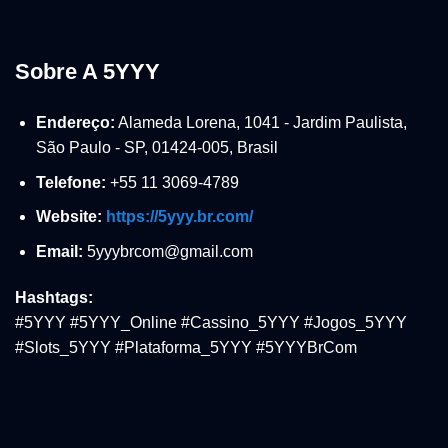
Sobre A 5YYY
Endereço:
Alameda Lorena, 1041 - Jardim Paulista,
São Paulo - SP, 01424-005, Brasil
Telefone:
+55 11 3069-4789
Website:
https://5yyy.br.com/
Email:
5yyybrcom@gmail.com
Hashtags:
#5YYY #5YYY_Online #Cassino_5YYY #Jogos_5YYY
#Slots_5YYY #Plataforma_5YYY #5YYYBrCom