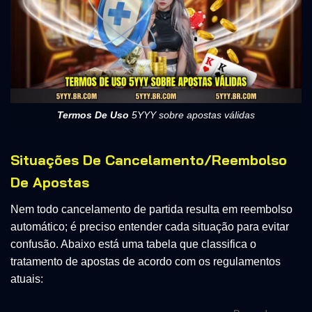
Termos De Uso
5YYY sobre apostas válidas
Situações De Cancelamento/Reembolso
De Apostas
Nem todo cancelamento de partida resulta em reembolso
automático; é preciso entender cada situação para evitar
confusão. Abaixo está uma tabela que classifica o
tratamento de apostas de acordo com os regulamentos
atuais: