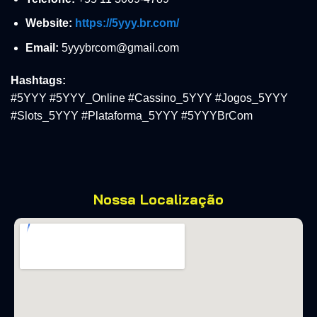
Website:
https://5yyy.br.com/
Email:
5yyybrcom@gmail.com
Hashtags:
#5YYY #5YYY_Online #Cassino_5YYY #Jogos_5YYY
#Slots_5YYY #Plataforma_5YYY #5YYYBrCom
Nossa Localização