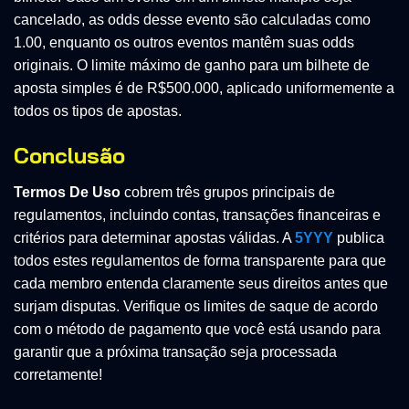
cancelado, as odds desse evento são calculadas como
1.00, enquanto os outros eventos mantêm suas odds
originais. O limite máximo de ganho para um bilhete de
aposta simples é de R$500.000, aplicado uniformemente a
todos os tipos de apostas.
Conclusão
Termos De Uso
cobrem três grupos principais de
regulamentos, incluindo contas, transações financeiras e
critérios para determinar apostas válidas. A
5YYY
publica
todos estes regulamentos de forma transparente para que
cada membro entenda claramente seus direitos antes que
surjam disputas. Verifique os limites de saque de acordo
com o método de pagamento que você está usando para
garantir que a próxima transação seja processada
corretamente!