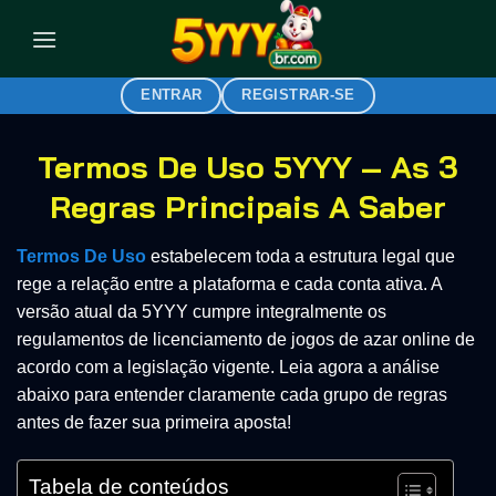
Skip
to
content
ENTRAR
REGISTRAR-SE
Termos De Uso 5YYY – As 3
Regras Principais A Saber
Termos De Uso
estabelecem toda a estrutura legal que
rege a relação entre a plataforma e cada conta ativa. A
versão atual da 5YYY cumpre integralmente os
regulamentos de licenciamento de jogos de azar online de
acordo com a legislação vigente. Leia agora a análise
abaixo para entender claramente cada grupo de regras
antes de fazer sua primeira aposta!
Tabela de conteúdos