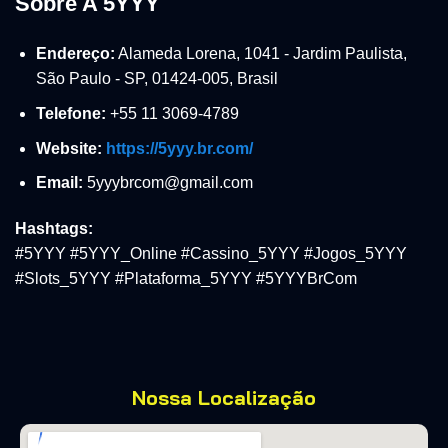
Sobre A 5YYY
Endereço:
Alameda Lorena, 1041 - Jardim Paulista,
São Paulo - SP, 01424-005, Brasil
Telefone:
+55 11 3069-4789
Website:
https://5yyy.br.com/
Email:
5yyybrcom@gmail.com
Hashtags:
#5YYY #5YYY_Online #Cassino_5YYY #Jogos_5YYY
#Slots_5YYY #Plataforma_5YYY #5YYYBrCom
Nossa Localização