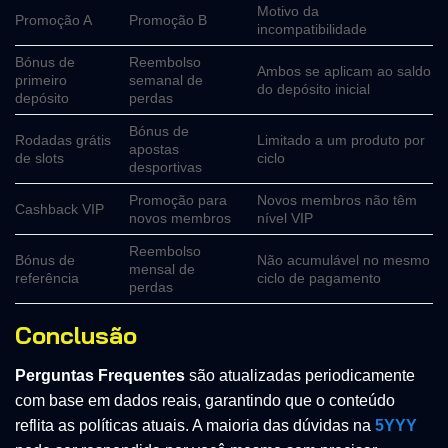
Motivo da
Promoção A
Promoção B
incompatibilidade
Bónus de
Reembolso
Ambos se aplicam ao saldo
primeiro
semanal de
do depósito inicial
depósito
perdas
Bónus de
Rodadas grátis
Limitado a um produto por
apostas
de slots
ciclo
desportivas
Promoção para
Novos membros não têm
Cashback VIP
novos membros
nível VIP
Reembolso
Bónus de
Não acumulável no mesmo
mensal de
referência
ciclo de pagamento
perdas
Conclusão
Perguntas Frequentes
são atualizadas periodicamente
com base em dados reais, garantindo que o conteúdo
reflita as políticas atuais. A maioria das dúvidas na
5YYY