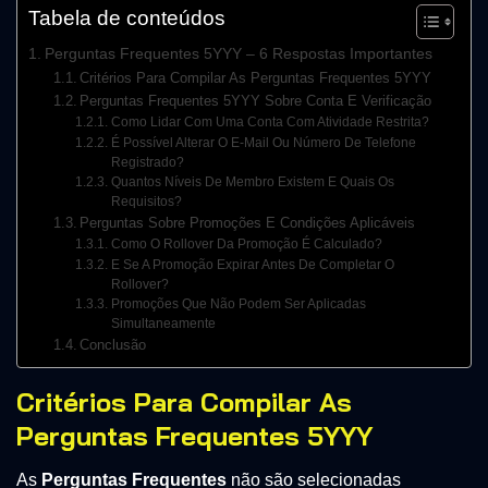
Tabela de conteúdos
Perguntas Frequentes 5YYY – 6 Respostas Importantes
Critérios Para Compilar As Perguntas Frequentes 5YYY
Perguntas Frequentes 5YYY Sobre Conta E Verificação
Como Lidar Com Uma Conta Com Atividade Restrita?
É Possível Alterar O E-Mail Ou Número De Telefone
Registrado?
Quantos Níveis De Membro Existem E Quais Os
Requisitos?
Perguntas Sobre Promoções E Condições Aplicáveis
Como O Rollover Da Promoção É Calculado?
E Se A Promoção Expirar Antes De Completar O
Rollover?
Promoções Que Não Podem Ser Aplicadas
Simultaneamente
Conclusão
Critérios Para Compilar As
Perguntas Frequentes 5YYY
As
Perguntas Frequentes
não são selecionadas