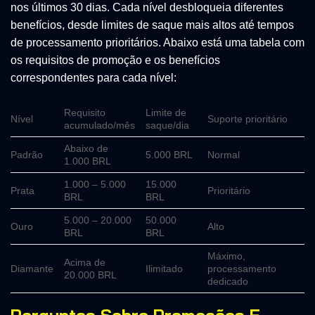
nos últimos 30 dias. Cada nível desbloqueia diferentes
benefícios, desde limites de saque mais altos até tempos
de processamento prioritários. Abaixo está uma tabela com
os requisitos de promoção e os benefícios
correspondentes para cada nível:
Requisito
Limite de
Nível
Suporte prioritário
acumulado/mês
saque/dia
Abaixo de
Padrão
5.000 BRL
Normal
1.000 BRL
1.000 – 5.000
15.000
Prata
Prioritário
BRL
BRL
5.000 – 20.000
50.000
Ouro
Alto
BRL
BRL
Máximo,
Acima de
Diamante
Ilimitado
processamento
20.000 BRL
dedicado
Perguntas Sobre Promoções E