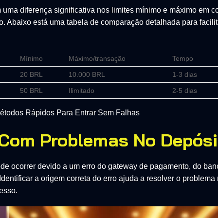
m uma diferença significativa nos limites mínimo e máximo em
. Abaixo está uma tabela de comparação detalhada para facilit
Mínimo
Máximo/transação
Tempo
20 BRL
10.000 BRL
1-3 dias
50 BRL
Ilimitado
2-5 dias
étodos Rápidos Para Entrar Sem Falhas
 Com Problemas No Depósi
de ocorrer devido a um erro do gateway de pagamento, do ban
 Identificar a origem correta do erro ajuda a resolver o proble
esso.