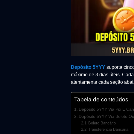
Depósito 5YYY
suporta cinc
máximo de 3 dias úteis. Cada 
atentamente cada seção abaix
Tabela de conteúdos
Depósito 5YYY Via Pix E Can
Depósito 5YYY Via Boleto Ou
Boleto Bancário
Transferência Bancária