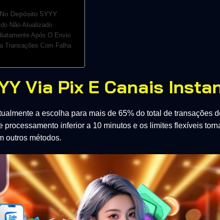
No Depósito 5YYY
ldo Não Atualizado
iatamente Após O Envio
a Transações Com Falha
YY Via Pix E Canais Insta
atualmente a escolha para mais de 65% do total de transações d
processamento inferior a 10 minutos e os limites flexíveis torn
m outros métodos.