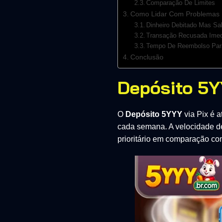
Comparação De Limites
Como Lidar Com Problemas 
Dinheiro Debitado Mas Sa
Transação Recusada Imed
Tempo De Reembolso Par
Conclusão
Depósito 5Y
O
Depósito 5YYY
via Pix é 
cada semana. A velocidade de 
prioritário em comparação co