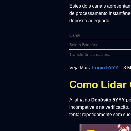
Estes dois canais apresenta
de processamento instantâneo
depósito adequado:
Canal
Boleto Bancário
Transferência nacional
Veja Mais:
Login 5YYY
– 3 M
Como Lidar
A falha no
Depósito 5YYY
po
incompatíveis na verificação.
tentar repetidamente sem suc